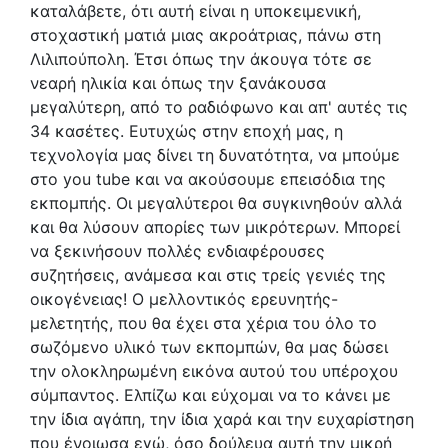
καταλάβετε, ότι αυτή είναι η υποκειμενική,
στοχαστική ματιά μιας ακροάτριας, πάνω στη
Λιλιπούπολη. Έτσι όπως την άκουγα τότε σε
νεαρή ηλικία και όπως την ξανάκουσα
μεγαλύτερη, από το ραδιόφωνο και απ' αυτές τις
34 κασέτες. Ευτυχώς στην εποχή μας, η
τεχνολογία μας δίνει τη δυνατότητα, να μπούμε
στο you tube και να ακούσουμε επεισόδια της
εκπομπής. Οι μεγαλύτεροι θα συγκινηθούν αλλά
και θα λύσουν απορίες των μικρότερων. Μπορεί
να ξεκινήσουν πολλές ενδιαφέρουσες
συζητήσεις, ανάμεσα και στις τρείς γενιές της
οικογένειας! Ο μελλοντικός ερευνητής-
μελετητής, που θα έχει στα χέρια του όλο το
σωζόμενο υλικό των εκπομπών, θα μας δώσει
την ολοκληρωμένη εικόνα αυτού του υπέροχου
σύμπαντος. Ελπίζω και εύχομαι να το κάνει με
την ίδια αγάπη, την ίδια χαρά και την ευχαρίστηση
που ένοιωσα εγώ, όσο δούλευα αυτή την μικρή