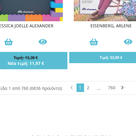
JESSICA JOELLE ALEXANDER
EISENBERG, ARLENE
Τιμή: 13,30 €
Τιμή: 33,00 €
Νέα τιμή: 11,97 €
1
2
760
λίδα 1 από 760 (6836 προϊόντα)
…