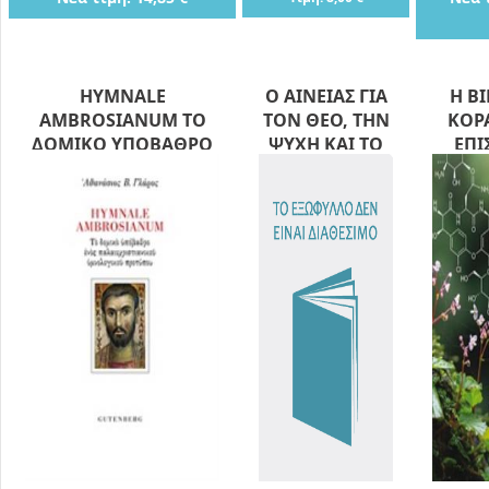
HYMNALE
Ο ΑΙΝΕΙΑΣ ΓΙΑ
Η ΒΙ
AMBROSIANUM ΤΟ
ΤΟΝ ΘΕΟ, ΤΗΝ
ΚΟΡΑ
ΔΟΜΙΚΟ ΥΠΟΒΑΘΡΟ
ΨΥΧΗ ΚΑΙ ΤΟ
ΕΠΙ
ΕΝΟΣ
ΣΩΜΑ
ΕΞΕ
ΠΑΛΑΙΟΧΡΙΣΤΙΑΝΙΚΟΥ
ΙΣΤΟΡΙΚΕΣ ΚΑΙ
ΙΕΡΩ
ΥΜΝΟΛΟΓΙΚΟΥ
ΦΙΛΟΣΟΦΙΚΕΣ
ΥΠΟ Τ
ΠΡΟΤΥΠΟΥ
ΠΡΟΣΕΓΓΙΣΕΙΣ
ΣΥ
ΕΠ