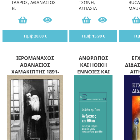
ΓΛΑΡΟΣ, ΑΘΑΝΑΣΙΟΣ
ΤΣΩΝΗ,
BUCA
Β.
ΑΣΠΑΣΙΑ
MAUR
Τιμή: 20,00 €
Τιμή: 15,90 €
Τιμ
ΙΕΡΟΜΑΝΑΧΟΣ
ΑΝΘΡΩΠΟΣ
ΕΓΧ
ΑΘΑΝΑΣΙΟΣ
ΚΑΙ ΗΘΙΚΗ
ΔΙΔΑ
ΧΑΜΑΚΙΩΤΗΣ 1891-
ΕΝΝΟΙΕΣ ΚΑΙ
ΑΙΤ
1967
ΖΗΤΗΜΑΤΑ ΣΤΗ
ΦΩΤΙ
ΣΧΕΣΗ ΜΕΤΑΞΥ
ΑΝΘΡ
ΝΟΣΗΛΕΥΤΙΚΗΣ
ΚΑΙ
ΠΕΦΩ
ΦΡΟΝΤΙΔΑΣ
(ILLU