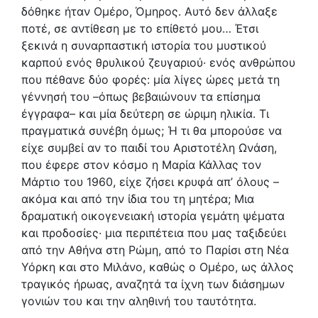
δόθηκε ήταν Ομέρο, Όμηρος. Αυτό δεν άλλαξε
ποτέ, σε αντίθεση με το επίθετό μου… Έτσι
ξεκινά η συναρπαστική ιστορία του μυστικού
καρπού ενός θρυλικού ζευγαριού· ενός ανθρώπου
που πέθανε δύο φορές: μία λίγες ώρες μετά τη
γέννησή του –όπως βεβαιώνουν τα επίσημα
έγγραφα– και μία δεύτερη σε ώριμη ηλικία. Τι
πραγματικά συνέβη όμως; Ή τι θα μπορούσε να
είχε συμβεί αν το παιδί του Αριστοτέλη Ωνάση,
που έφερε στον κόσμο η Μαρία Κάλλας τον
Μάρτιο του 1960, είχε ζήσει κρυφά απ’ όλους –
ακόμα και από την ίδια του τη μητέρα; Μια
δραματική οικογενειακή ιστορία γεμάτη ψέματα
και προδοσίες· μια περιπέτεια που μας ταξιδεύει
από την Αθήνα στη Ρώμη, από το Παρίσι στη Νέα
Υόρκη και στο Μιλάνο, καθώς ο Ομέρο, ως άλλος
τραγικός ήρωας, αναζητά τα ίχνη των διάσημων
γονιών του και την αληθινή του ταυτότητα.