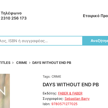
Τηλέφωνο
Εταιρικό Πρ
2310 256 173
Αναζήτη
TITLES
CRIME
DAYS WITHOUT END PB
Tags:
CRIME
DAYS WITHOUT END PB
Εκδότης:
FABER & FABER
Συγγραφέας:
Sebastian Barry
Isbn:
9780571277025