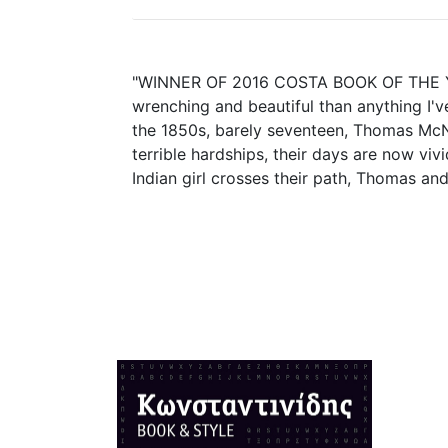
"WINNER OF 2016 COSTA BOOK OF THE YEAR
wrenching and beautiful than anything I'v
the 1850s, barely seventeen, Thomas McNul
terrible hardships, their days are now viv
Indian girl crosses their path, Thomas an