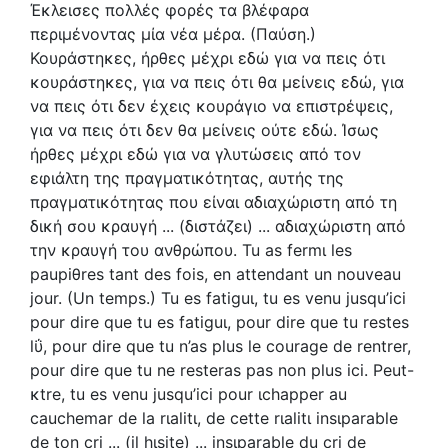
Έκλεισες πολλές φορές τα βλέφαρα
περιμένοντας μία νέα μέρα. (Παύση.)
Κουράστηκες, ήρθες μέχρι εδώ για να πεις ότι
κουράστηκες, για να πεις ότι θα μείνεις εδώ, για
να πεις ότι δεν έχεις κουράγιο να επιστρέψεις,
για να πεις ότι δεν θα μείνεις ούτε εδώ. Ίσως
ήρθες μέχρι εδώ για να γλυτώσεις από τον
εφιάλτη της πραγματικότητας, αυτής της
πραγματικότητας που είναι αδιαχώριστη από τη
δική σου κραυγή ... (διστάζει) ... αδιαχώριστη από
την κραυγή του ανθρώπου. Tu as fermι les
paupiθres tant des fois, en attendant un nouveau
jour. (Un temps.) Tu es fatiguι, tu es venu jusqu’ici
pour dire que tu es fatiguι, pour dire que tu restes
lΰ, pour dire que tu n’as plus le courage de rentrer,
pour dire que tu ne resteras pas non plus ici. Peut-
κtre, tu es venu jusqu’ici pour ιchapper au
cauchemar de la rιalitι, de cette rιalitι insιparable
de ton cri ... (il hιsite) ... insιparable du cri de