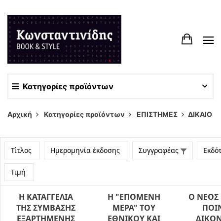
Κατηγορίες προϊόντων
Αρχική
Κατηγορίες προϊόντων
ΕΠΙΣΤΗΜΕΣ
ΔΙΚΑΙΟ
Τίτλος
Ημερομηνία έκδοσης
Συγγραφέας
Εκδό
Τιμή
Η ΚΑΤΑΓΓΕΛΙΑ
Η "ΕΠΟΜΕΝΗ
Ο ΝΕΟΣ
ΤΗΣ ΣΥΜΒΑΣΗΣ
ΜΕΡΑ" ΤΟΥ
ΠΟΙ
ΕΞΑΡΤΗΜΕΝΗΣ
ΕΘΝΙΚΟΥ ΚΑΙ
ΔΙΚΟ