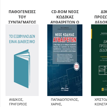
ΠΑΘΟΓΕΝΕΙΕΣ
CD-ROM ΝΕΟΣ
ΔΙ
ΤΟΥ
ΚΩΔΙΚΑΣ
ΠΡΟΣ
ΣΥΝΤΑΓΜΑΤΟΣ
ΑΥΘΑΙΡΕΤΩΝ Ο
ΔΕΔΟ
ΚΑΙ
ΝΕΟΣ ΝΟΜΟΣ ΓΙΑ
ΓΕΝ
ΑΝΑΘΕΩΡΗΣΗ
ΤΑ ΑΥΘΑΙΡΕΤΑ
ΚΑΝΟ
Ν.4495/2017
679/20
"ΕΛΕΓΧΟΣ ΚΑΙ
ΠΡΟΣΤΑΣΙΑ ΤΟΥ
ΑΥΔΙΚΟΣ,
ΠΑΠΑΔΟΠΟΥΛΟΣ,
ΧΡΙΣΤΟ
ΓΡΗΓΟΡΙΟΣ
ΧΑΡΗΣ,
ΚΩΝΣΤ