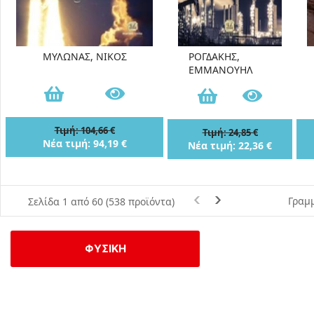
ΜΥΛΩΝΑΣ, ΝΙΚΟΣ
ΡΟΓΔΑΚΗΣ,
ΕΜΜΑΝΟΥΗΛ
Τιμή: 104,66 €
Τιμή: 24,85 €
Νέα τιμή: 94,19 €
Νέα τιμή: 22,36 €
Γραμμ
Σελίδα 1 από 60 (538 προϊόντα)
ΦΥΣΙΚΗ