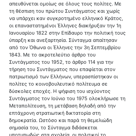
απευθύνεται οµοίως σε όλους τους πολίτες. Με
τη θέσπιση του πρώτου Συντάγµατος και χωρίς
να υπάρχει καν συγκροτηµένο ελληνικό Κράτος,
οι επαναστατηµένοι Έλληνες διακήρυξαν την 1η
Ιανουαρίου 1822 στην Επίδαυρο την πολιτική τους
ύπαρξη και ανεξαρτησία. Σύνταγµα απαίτησαν
από τον Όθωνα οι Έλληνες την 3η Σεπτεµβρίου
1843. Με το ακροτελεύτιο άρθρο του
Συντάγµατος του 1952, το άρθρο 114 για την
τήρηση του Συντάγµατος που επαφίεται στον
πατριωτισµό των Ελλήνων, υπερασπίστηκαν οι
πολίτες το κοινοβουλευτικό πολίτευµα σε
δύσκολες εποχές. Η ψήφιση του ισχύοντος
Συντάγµατος τον Ιούνιο του 1975 ολοκλήρωσε τη
Μεταπολίτευση, τη µετάβαση δηλαδή από την
επτάχρονη στρατιωτική δικτατορία στη
δηµοκρατία. Ωστόσο και παρά τη θεµελιώδη
σηµασία του, το Σύνταγµα διδάσκεται
υποτυπωδώς στα σχολεία, οι πολιτικοί το