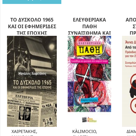
ΤΟ ΔΥΣΚΟΛΟ 1965
ΕΛΕΥΘΕΡΙΑΚΑ
ΑΠΟ
ΚΑΙ ΟΙ ΕΦΗΜΕΡΙΔΕΣ
ΠΑΘΗ
Σ
ΤΗΣ ΕΠΟΧΗΣ
ΣΥΝΑΙΣΘΗΜΑ ΚΑΙ
ΠΡ
ΕΡΩΤΙΣΜΟΣ ΣΤΗΝ
ΕΙΡ
ΑΝΑΡΧΙΚΗ
2
ΣΚΕΨΗ
ΣΥΝΟ
ΧΑΙΡΕΤΑΚΗΣ,
KÀLIMOCIO,
ΔΙΑ