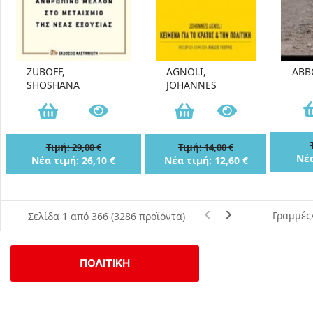
ZUBOFF,
AGNOLI,
ABB
SHOSHANA
JOHANNES
Τιμή: 29,00 €
Τιμή: 14,00 €
Νέα
Νέα τιμή: 26,10 €
Νέα τιμή: 12,60 €
Γραμμές
Σελίδα 1 από 366 (3286 προϊόντα)
ΠΟΛΙΤΙΚΗ