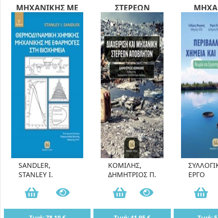
ΜΗΧΑΝΙΚΗΣ ΜΕ
ΣΤΕΡΕΩΝ
ΜΗΧΑ
ΕΦΑΡΜΟΓΕΣ ΣΤΗ
ΑΠΟΒΛΗΤΩΝ
ΘΕΩΡΙ
ΒΙΟΧΗΜΕΙΑ
ΕΡΓΑΣΤ
ΑΣΚΗ
SANDLER,
ΚΟΜΙΛΗΣ,
ΣΥΛΛΟΓΙ
STANLEY I.
ΔΗΜΗΤΡΙΟΣ Π.
ΕΡΓΟ
Τιμή: 78,10 €
Τιμή: 41,95 €
Τιμή: 5