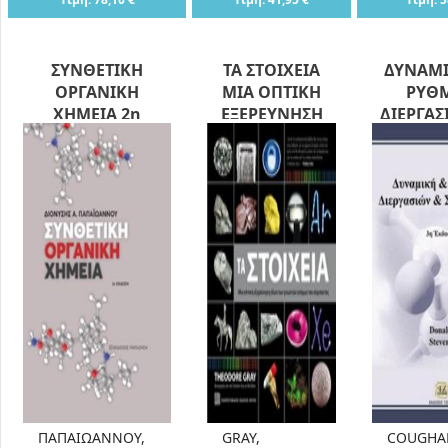
ΣΥΝΘΕΤΙΚΗ
ΤΑ ΣΤΟΙΧΕΙΑ
ΔΥΝΑΜΙ
ΟΡΓΑΝΙΚΗ
ΜΙΑ ΟΠΤΙΚΗ
ΡΥΘ
ΧΗΜΕΙΑ 2η
ΕΞΕΡΕΥΝΗΣΗ
ΔΙΕΡΓΑΣ
ΕΚΔΟΣΗ
ΤΩΝ ΓΝΩΣΤΩΝ
ΣΥΣΤΗ
ΑΤΟΜΩΝ ΤΟΥ
ΣΥΜΠΑΝΤΟΣ
ΕΠΙΣΤΗΜΟΝΙΚΗ
ΕΚΛΑΪΚΕΥΣΗ
ΠΑΠΑΙΩΑΝΝΟΥ,
GRAY,
COUGHA