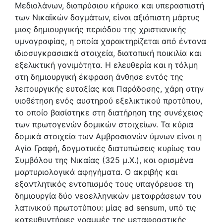
Μεδιολάνων, διαπρύσιου κήρυκα και υπερασπιστή
των Νικαϊκών δογμάτων, είναι αξιόπιστη μάρτυς
μιας δημιουργικής περιόδου της χριστιανικής
υμνογραφίας, η οποία χαρακτηρίζεται από έντονα
ιδιοσυγκρασιακά στοιχεία, διατοπική ποικιλία και
εξελικτική γονιμότητα. Η ελευθερία και η τόλμη
στη δημιουργική έκφραση άνθησε εντός της
λειτουργικής ευταξίας και Παράδοσης, χάρη στην
υιοθέτηση ενός αυστηρού εξελικτικού προτύπου,
το οποίο βασίστηκε στη διατήρηση της συνέχειας
των πρωτογενών δομικών στοιχείων. Τα κύρια
δομικά στοιχεία των Αμβροσιανών ύμνων είναι η
Αγία Γραφή, δογματικές διατυπώσεις κυρίως του
Συμβόλου της Νικαίας (325 μ.Χ.), και ορισμένα
μαρτυριολογικά αφηγήματα. Ο ακριβής και
εξαντλητικός εντοπισμός τους υπαγόρευσε τη
δημιουργία δύο νεοελληνικών μεταφράσεων του
λατινικού πρωτοτύπου: μίας ad sensum, υπό τις
κατευθυντήριες γραμμές της μεταφραστικής