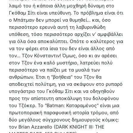
λαιμό του ή κάποια άλλη μοχθηρή δύναμη στο
Γκόθαμ Σίτι είναι υπεύθυνη. Το πρόβλημα είναι ότι
ο Μπάτμαν δεν μπορεί να θυμηθεί... και, όσο
περισσότερο ερευνά αυτή τη λαβυρινθώδη
υπόθεση, τόσο περισσότερο αρχίζει ν’ αμφιβάλλει
για όλα όσα αποκαλύπτει. Οπότε ο καλύτερος για
να τον φέρει στα ίσια του δεν είναι άλλος από
τον... Τζον Κόνσταντιν! Όμως, όσο κι αν αρέσει
στον Τζον ένα καλό μυστήριο, λατρεύει πολύ
περισσότερο να παίζει με τα μυαλά των
ανθρώπων. Έτσι η "βοήθεια" του Τζον θα
αποδειχτεί πολύτιμη, για να σκάψουν στο ρυπαρό
υπογάστριο του Γκόθαμ Σίτι και να οδηγηθούν
προς την απίστευτη αποκάλυψη του δολοφόνου
του Τζόκερ. Το "Batman: Καταραμένος" είναι μια
πρωτοποριακή παραφυσική ιστορία τρόμου, από
δύο μεγάλους σύγχρονους δημιουργούς κόμικς:
τον Brian Azzarello (DARK KNIGHT III: THE