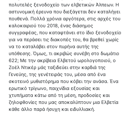
πολυτελές ξενοδοχείο των ελβετικών Άλπεων. Η
αστυνοµική έρευνα που διεξάγεται δεν καταλήγει
πουθενά. Πολλά χρόνια αργότερα, στις αρχές του
καλοκαιριού του 2018, ένας διάσηµος
συγγραφέας, που καταφτάνει στο ίδιο ξενοδοχείο
για να περάσει τις διακοπές του, θα βρεθεί χωρίς
να το καταλάβει στον πυρήνα αυτής της
υπόθεσης. Όµως, τι ακριβώς συνέβη στο δωµάτιο
622; Με την ακρίβεια Ελβετού ωρολογοποιού, ο
Ζοέλ Ντικέρ µάς ταξιδεύει στην καρδιά της
Γενεύης, της γενέτειράς του, µέσα από ένα
σκοτεινό µυθιστόρηµα που κόβει την ανάσα. Ένα
ερωτικό τρίγωνο, παιχνίδια εξουσίας και
χτυπήµατα κάτω από τη µέση, προδοσίες και
ζηλοφθονίες που µας αποκαλύπτουν µια Ελβετία
κάθε άλλο παρά ήσυχη και ειδυλλιακή.