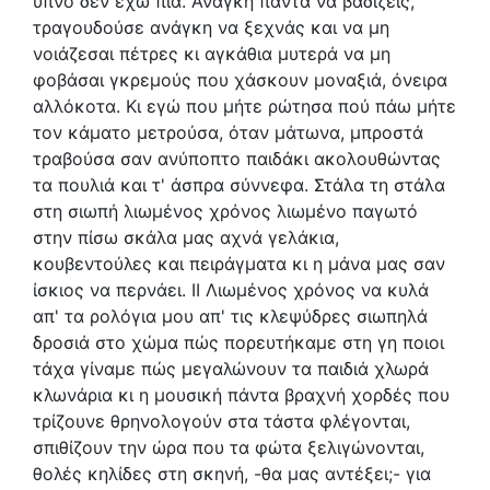
ύπνο δεν έχω πια. Ανάγκη πάντα να βαδίζεις,
τραγουδούσε ανάγκη να ξεχνάς και να μη
νοιάζεσαι πέτρες κι αγκάθια μυτερά να μη
φοβάσαι γκρεμούς που χάσκουν μοναξιά, όνειρα
αλλόκοτα. Κι εγώ που μήτε ρώτησα πού πάω μήτε
τον κάματο μετρούσα, όταν μάτωνα, μπροστά
τραβούσα σαν ανύποπτο παιδάκι ακολουθώντας
τα πουλιά και τ' άσπρα σύννεφα. Στάλα τη στάλα
στη σιωπή λιωμένος χρόνος λιωμένο παγωτό
στην πίσω σκάλα μας αχνά γελάκια,
κουβεντούλες και πειράγματα κι η μάνα μας σαν
ίσκιος να περνάει. II Λιωμένος χρόνος να κυλά
απ' τα ρολόγια μου απ' τις κλεψύδρες σιωπηλά
δροσιά στο χώμα πώς πορευτήκαμε στη γη ποιοι
τάχα γίναμε πώς μεγαλώνουν τα παιδιά χλωρά
κλωνάρια κι η μουσική πάντα βραχνή χορδές που
τρίζουνε θρηνολογούν στα τάστα φλέγονται,
σπιθίζουν την ώρα που τα φώτα ξελιγώνονται,
θολές κηλίδες στη σκηνή, -θα μας αντέξει;- για