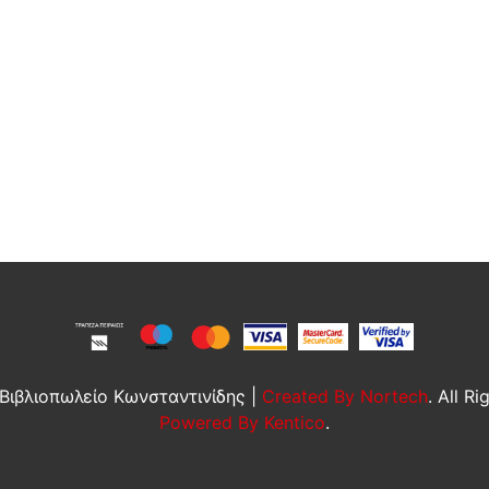
Βιβλιοπωλείο Κωνσταντινίδης |
Created By Nortech
. All R
Powered By Kentico
.